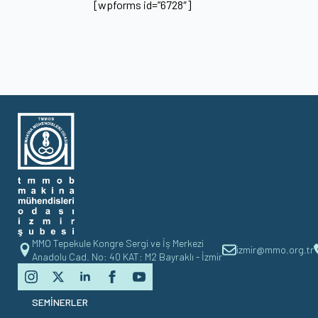
[wpforms id=”6728″]
MMO Tepekule Kongre Sergi ve İş Merkezi
izmir@mmo.org.tr
Anadolu Cad. No: 40 KAT: M2 Bayraklı - İzmir
SEMİNERLER