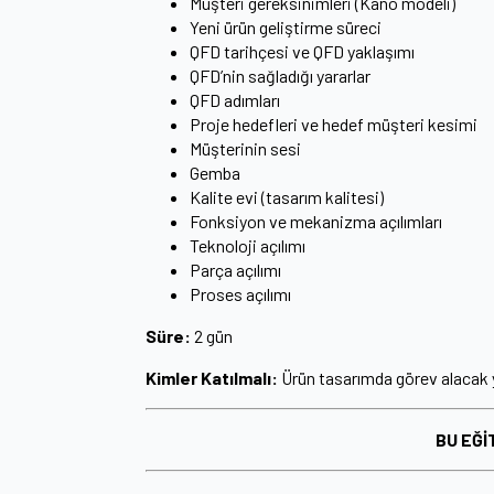
Müşteri gereksinimleri (Kano modeli)
Yeni ürün geliştirme süreci
QFD tarihçesi ve QFD yaklaşımı
QFD’nin sağladığı yararlar
QFD adımları
Proje hedefleri ve hedef müşteri kesimi
Müşterinin sesi
Gemba
Kalite evi (tasarım kalitesi)
Fonksiyon ve mekanizma açılımları
Teknoloji açılımı
Parça açılımı
Proses açılımı
Süre:
2 gün
Kimler Katılmalı:
Ürün tasarımda görev alacak yö
BU EĞİ