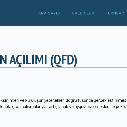
ANA SAYFA
GALERILER
FORMLAR
 AÇILIMI (QFD)
sinimleri ve kuruluşun yetenekleri doğrultusunda gerçekleştirilmesi iç
irilecek, grup çalışmalarıyla tartışılacak ve uygulama örnekleri ile pekişt