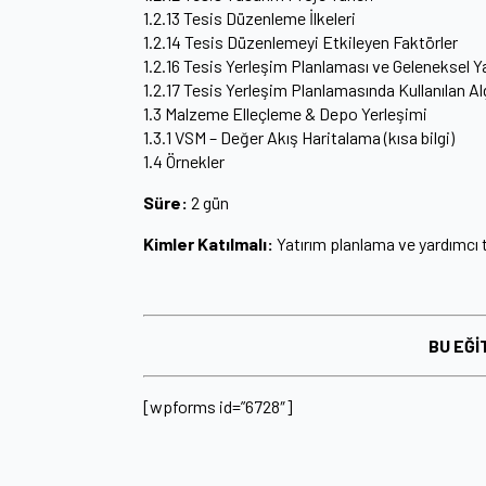
1.2.13 Tesis Düzenleme İlkeleri
1.2.14 Tesis Düzenlemeyi Etkileyen Faktörler
1.2.16 Tesis Yerleşim Planlaması ve Geleneksel Y
1.2.17 Tesis Yerleşim Planlamasında Kullanılan A
1.3 Malzeme Elleçleme & Depo Yerleşimi
1.3.1 VSM – Değer Akış Haritalama (kısa bilgi)
1.4 Örnekler
Süre:
2 gün
Kimler Katılmalı:
Yatırım planlama ve yardımcı t
BU EĞİ
[wpforms id=”6728″]