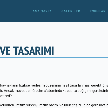
ANA SAYFA
GALERILER
FORMLAR
VE TASARIMI
kaynakların fiziksel yerleşim düzeninin nasıl tasarlanması gerektiği s
. Ancak mevcut bir üretim sisteminde kapasite değişimi gereksinimleri
ektedir.
erilirken üretim süreci, üretim hacmi ve ürün çeşitliliğine göre üretim