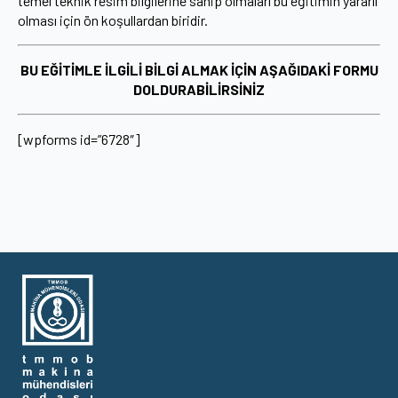
temel teknik resim bilgilerine sahip olmaları bu eğitimin yararlı
olması için ön koşullardan biridir.
BU EĞİTİMLE İLGİLİ BİLGİ ALMAK İÇİN AŞAĞIDAKİ FORMU
DOLDURABİLİRSİNİZ
[wpforms id=”6728″]