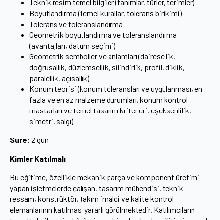
Teknik resim temel bilgiler (tanımlar, türler, terimler)
Boyutlandırma (temel kurallar, tolerans birikimi)
Tolerans ve toleranslandırma
Geometrik boyutlandırma ve toleranslandırma
(avantajları, datum seçimi)
Geometrik semboller ve anlamları (dairesellik,
doğrusallık, düzlemsellik, silindirlik, profil, diklik,
paralellik, açısallık)
Konum teorisi (konum toleransları ve uygulanması, en
fazla ve en az malzeme durumları, konum kontrol
mastarları ve temel tasarım kriterleri, eşeksenlilik,
simetri, salgı)
Süre:
2 gün
Kimler Katılmalı
Bu eğitime, özellikle mekanik parça ve komponent üretimi
yapan işletmelerde çalışan, tasarım mühendisi, teknik
ressam, konstrüktör, takım imalci ve kalite kontrol
elemanlarının katılması yararlı görülmektedir. Katılımcıların