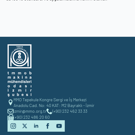
MMO Tepekule Kongre Sergi ve İş Merkezi
Anadolu Cad. No: 40 KAT: M2 Bayraklı - İzmir
izmir@mmo.org.tr
(+90) 232 462 33 33
(+90) 232 486 20 60