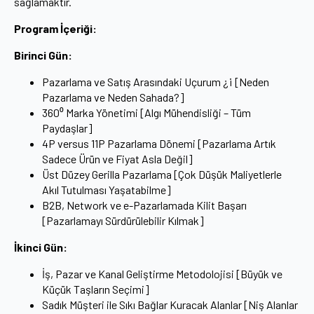
sağlamaktır.
Program İçeriği:
Birinci Gün:
Pazarlama ve Satış Arasındaki Uçurum ¿¡ [Neden
Pazarlama ve Neden Sahada?]
360⁰ Marka Yönetimi [Algı Mühendisliği – Tüm
Paydaşlar]
4P versus 11P Pazarlama Dönemi [Pazarlama Artık
Sadece Ürün ve Fiyat Asla Değil]
Üst Düzey Gerilla Pazarlama [Çok Düşük Maliyetlerle
Akıl Tutulması Yaşatabilme]
B2B, Network ve e-Pazarlamada Kilit Başarı
[Pazarlamayı Sürdürülebilir Kılmak]
İkinci Gün:
İş, Pazar ve Kanal Geliştirme Metodolojisi [Büyük ve
Küçük Taşların Seçimi]
Sadık Müşteri ile Sıkı Bağlar Kuracak Alanlar [Niş Alanlar