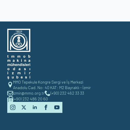
MMO Tepekule Kongre Sergi ve İş Merkezi
Anadolu Cad. No: 40 KAT: M2 Bayraklı - İzmir
izmir@mmo.org.tr
(+90) 232 462 33 33
(+90) 232 486 20 60